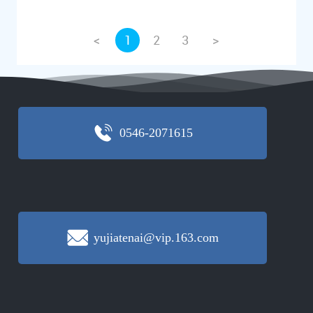
<
1
2
3
>
0546-2071615
yujiatenai@vip.163.com