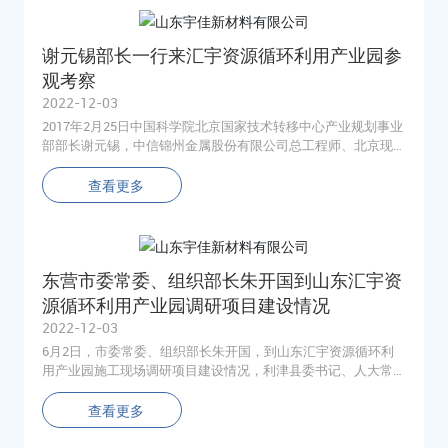
谢元锡部长一行来汇宇资源循环利用产业园参
观考察
2022-12-03
2017年2月25日中国科学院北京国家技术转移中心产业规划事业
部部长谢元锡，中信锦州金属股份有限公司总工程师、北京现
代产业规划研究院院长王华亭，中国航天科技集团军民融合中
心军民融合处处长魏振达，在利津县委常委、副县长张和森，
查看更多
县科技局长扈长青，滨海开发区副主任毕远峰等领导的陪同下
来我公司参观考察，汇宇资源循环利用产业园总经理巴爱民热
情接待了考察团一行。
东营市委常委、组织部长朱开国到山东汇宇资
源循环利用产业园调研项目建设情况
2022-12-03
6月2日，市委常委、组织部长朱开国，到山东汇宇资源循环利
用产业园施工现场调研项目建设情况，利津县委书记、人大常
委会主任杜振波陪同。
查看更多