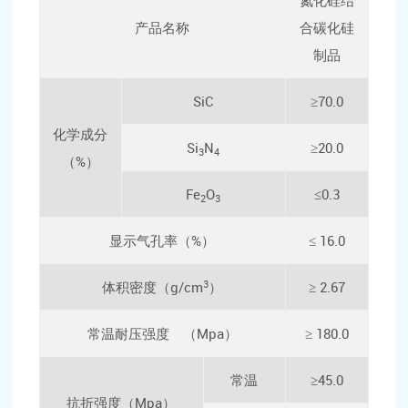
氮化硅结
产品名称
合碳化硅
制品
SiC
≥70.0
化学成分
Si
N
≥20.0
3
4
（%）
Fe
O
≤0.3
2
3
显示气孔率（%）
≤ 16.0
3
体积密度（g/cm
）
≥ 2.67
常温耐压强度 （Mpa）
≥ 180.0
常温
≥45.0
抗折强度（Mpa）