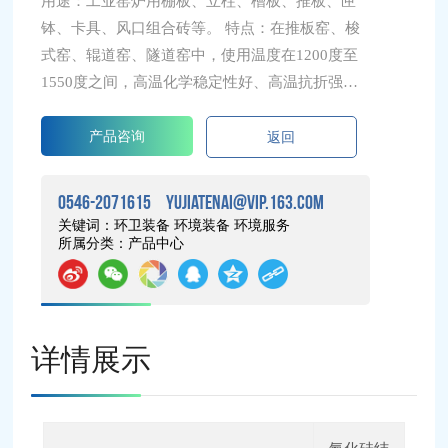
用途：工业窑炉用棚板、立柱、槽板、推板、匣
钵、卡具、风口组合砖等。 特点：在推板窑、梭
式窑、辊道窑、隧道窑中，使用温度在1200度至
1550度之间，高温化学稳定性好、高温抗折强度
大、耐磨损、抗酸碱侵蚀性能好、线性膨胀率
产品咨询
返回
低、导热系数高。
0546-2071615
yujiatenai@vip.163.com
关键词：环卫装备 环境装备 环境服务
所属分类：产品中心
详情展示