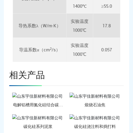
1400℃
≥55.0
实验温度
导热系数λ（W/m·K）
17.8
1000℃
实验温度
2
导温系数α（cm
/s）
0.057
1000℃
相关产品
电解铝槽用氮化硅结合碳化
煅烧石油焦
硅侧部复合块-
碳化硅系列泥浆
碳化硅浇注料和捣打料